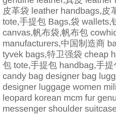
皮革袋
leather handbags
tote,手提包
Bags,袋
wallets
canvas,帆布袋,帆布包
cowh
manufacturers,中国制造商
b
tyvek bags,特卫强袋
cheap
包
tote,手提包
handbag,手
candy bag
designer bag
lugg
designer
luggage
women
mil
leopard
korean
mcm
fur
genu
messenger
shoulder
suitcas