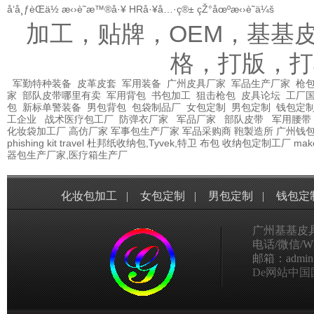
å‘å¸ƒèŒä½
æ‹›è˜æ™®å·¥
HRå·¥å…·ç®±
çŽ°åœºæ‹›è˜ä¼š
加工，贴牌，OEM，基基
格，打版，打
军勤特种装备
皮革皮套
军用装备
广州皮具厂家
军品生产厂家
枪包
家
部队皮带哪里有卖
军用背包
书包加工
狙击枪包
皮具论坛
工厂
包
新标单警装备
男包背包
包袋制品厂
女包定制
男包定制
钱包定
工企业
战术医疗包工厂
防弹衣厂家
军品厂家
部队皮带
军用腰带
化妆袋加工厂
高仿厂家
军事包生产厂家
军品采购商
鞄製造所
广州钱
phishing kit
travel
杜邦纸收纳包,Tyvek,特卫
布包
收纳包定制工厂
mak
器包生产厂家,医疗箱生产厂
化妆包加工
|
女包定制
|
男包定制
|
钱包定
广州基基皮
电话/微信/Wha
邮箱：admin@g
De网站中国国