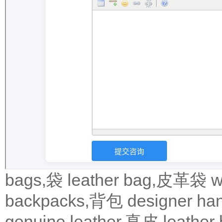
bags,袋
leather bag,皮革袋
w
backpacks,背包
designer 
genuine leather,真皮
leath