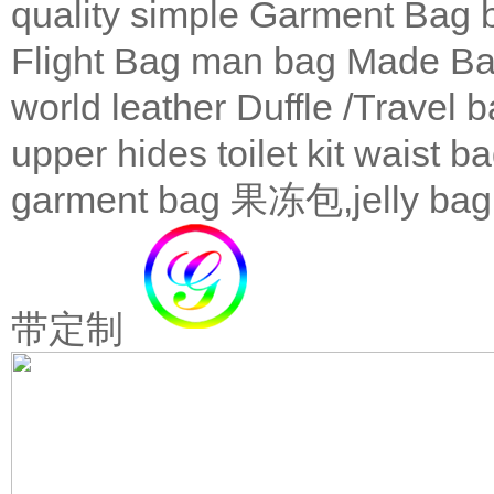
quality
simple
Garment Bag
Flight Bag
man bag
Made Ba
world leather
Duffle /Travel 
upper
hides
toilet kit
waist b
garment bag
果冻包,jelly bag
带定制