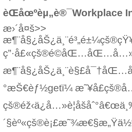
èŒåœºèµ„è®¯Workplace In
æ›´å¤š>>
æ¶¨å§¿åŠ¿ä¸¨é³„é±¼çš®ç
ç”·å£«çš®é©åŒ…åŒ…å…
æ¶¨å§¿åŠ¿ä¸¨è§£å¯†åŒ…
°æŠ€èƒ½getï¼ æ˜¥å­£çš®
çš®éž‹ä¿å…»è¦åšåˆ°â€œä¸
´§èº«çš®è¡£æ˜¾æ€§æ„Ÿä½“æ€