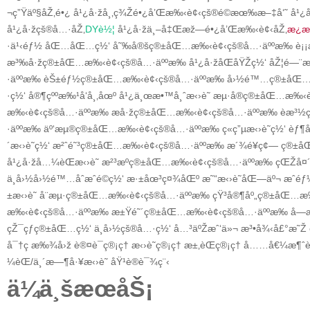
¬
ç”Ÿäº§åŽ‚é•¿
å¹¿å·žå¸‚ç¾Žé•¿å’Œæ‰‹è¢‹çš®é©æœ‰
æ–‡å‘˜
å¹¿å
å¹¿å·žçš®å…·åŽ‚
DYè½¦
å¹¿å·žä¸–å‡Œæž—é•¿å’Œæ‰‹è¢‹åŽ‚
æ¿æ
·ä¹‹éƒ½
åŒ…åŒ…ç½‘
å˜‰å®šç®±åŒ…æ‰‹è¢‹çš®å…·äººæ‰
è¡
æ³‰å·žç®±åŒ…æ‰‹è¢‹çš®å…·äººæ‰
å¹¿å·žåŒåŸŽç½‘
åŽ¦é—¨æ‹
·äººæ‰
èŠ±éƒ½ç®±åŒ…æ‰‹è¢‹çš®å…·äººæ‰
å›½é™…ç®±åŒ…
·ç½‘
å®¶çººæ‰¹å‘å¸‚åœº
å¹¿ä¸œæ•™å¸ˆæ‹›è˜
æµ·å®ç®±åŒ…æ‰‹è
æ‰‹è¢‹çš®å…·äººæ‰
æ­å·žç®±åŒ…æ‰‹è¢‹çš®å…·äººæ‰
èæ³
·äººæ‰
äº‘æµ®ç®±åŒ…æ‰‹è¢‹çš®å…·äººæ‰
ç«ç”µæ‹›è˜ç½‘
èƒ¶å
´æ‹›è˜ç½‘
æ²ˆé˜³ç®±åŒ…æ‰‹è¢‹çš®å…·äººæ‰
æ´¾é¥­ç¢—
ç®±åŒ
å¹¿å·žå…¼èŒæ‹›è˜
æ²³æºç®±åŒ…æ‰‹è¢‹çš®å…·äººæ‰
çŒŽå¤´
ä¸­å›½å›½é™…åˆæˆé©ç½‘
æ·±åœ³ç¤¾åŒº
æ˜“æ‹›è˜åŒ—äº¬
æˆé
±æ‹›è˜
å¨æµ·ç®±åŒ…æ‰‹è¢‹çš®å…·äººæ‰
çŸ³å®¶åº„ç®±åŒ…æ‰
æ‰‹è¢‹çš®å…·äººæ‰
æ±Ÿé˜´ç®±åŒ…æ‰‹è¢‹çš®å…·äººæ‰
å—
çŽ¯çƒç®±åŒ…ç½‘
ä¸­å›½çš®å…·ç½‘
å…³äºŽæˆ‘ä»¬
æ³•å¾‹å£°æ˜Ž
å¯†ç æ‰¾å›ž
è®¤è¯ç®¡ç†
æ‹›è˜ç®¡ç†
æ±‚èŒç®¡ç†
å……å€¼æ¶ˆè
¼èŒ/ä¸´æ—¶å·¥æ‹›è˜
åŸ¹è®­è¯¾ç¨‹
ä¼ä¸šæœåŠ¡