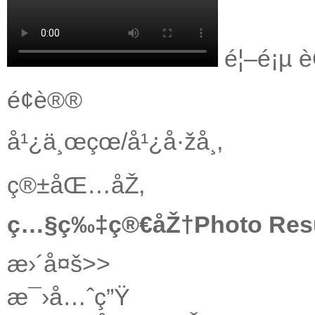
é¦–é¡µ
è
é¢è®®
å¹¿ä¸œçœ/å¹¿å·žå¸‚
ç®±åŒ…åŽ‚
ç…§ç‰‡ç®€åŽ†Photo Re
æ›´å¤š>>
æ¯›å…ˆç”Ÿ