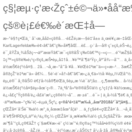
ç§¦æµ·ç’æ‹Žçˆ±é©¬ä»•åå
çš®è¡£é€‰è´­æŒ‡å—
æ–°è§†ç•Œä¸¨ åˆ›æ„ååž«çš®å…·é£Žé¡æ—§é‡‘å±±
ä¸œè¥¿æ–‡åŒ–
KarlLagerfeldæ‰‹è¢‹â€”â€”ç‰›å¥¶åŒ…è£…ç›’
å—å® çˆ±çš„èŠ¬è
è¯¸åŸŽä¸¾åŠžç¬¬äº”æœŸâ€˜æ¯›çš®åŠ¨ç‰©â€™ç–«ç—…é˜²æŽ§åŸ
‡ç™»çš®è‰é¡¹ç›®çš„æŠ•èµ„å‡†å…¥é™åˆ¶ä¹Ÿç›¸åº”å¾—åˆ°...
ä¸­
ä½æŠ€èƒ½å¤§...
2
å…¬å¸æ–°å‘˜å·¥å…¥èŒè‡ªæˆ‘ä»‹ç»æ–¹...
3
æ€Ž
å®žçŽ°è‡ªæˆ‘ä»·å€¼...
5
è’‹è´»å†›â€”â€”æ‹¿ä¸€ä»½å·¥èµ„ï¼Œå°½.
èµ„è®¯
å¸®åŠ©
è€ƒå›½å®¶èŒä¸šèµ„æ ¼è¯ä¹¦å±…ç„¶æœ‰...
å›½
ä½æŠ€èƒ½å¤§èµ›åœ¨ç‹®...
7ä¸ªå°å»ºè®®åŠ©ä½ ç‚¹ç‡ƒå·¥ä½œæ
è¿›å£ç”Ÿçš®å‘è¿›å£è“æ¹¿çš®è½¬å˜...
æ·±é˜…è¯» | ä¸­å›½åˆ¶é€ ä¸šä
·äººæ‰æ–°ç‰ˆé¦–é¡µä¸Šçº¿
ç‹®å²­é•‡äººæ‰å¸‚åœº2018å¹´åº¦å¤§...
çŒŽå¤´å‘Šè¯‰ä½ æ°¸ä¸åœæ­‡åœ°å­¦ä¹ ...
ä¸ƒç§è¢«çŒŽå¤´å…¬å¸åˆ—ä
å“è¶ŠHRDçš„äº”é¡¹ä¿®ç‚¼
çŒŽå¤´ä¸æ¥æ‰¾ä½ çš„5ç§åŽŸå›
æœ
æ”¶åˆ°çš„ç®€åŽ†
ç´§æ€¥æ‹›è˜
ç½‘æ˜“é‚®ç®±ç™½åå•è®¾ç½®
é¢è
å¹¿å·žçš®å…·åŽ‚(é…·è´
å…¨èƒ½æ¿æˆ¿åŠ©ç†
å¹¿å·žå¸‚å®‰åˆé¡