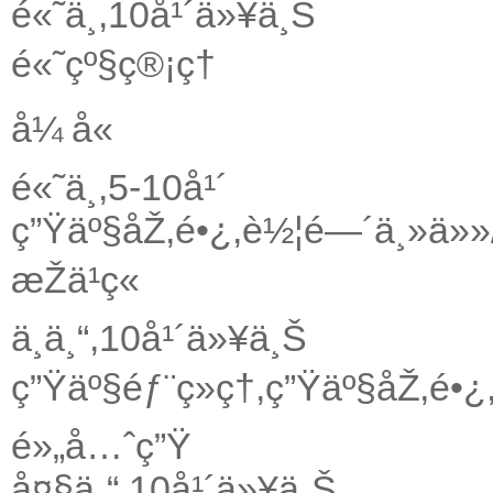
é«˜ä¸­,10å¹´ä»¥ä¸Š
é«˜çº§ç®¡ç†
å¼ å«
é«˜ä¸­,5-10å¹´
ç”Ÿäº§åŽ‚é•¿,è½¦é—´ä¸»ä»»
æŽä¹ç«
ä¸­ä¸“,10å¹´ä»¥ä¸Š
ç”Ÿäº§éƒ¨ç»ç†,ç”Ÿäº§åŽ‚é•
é»„å…ˆç”Ÿ
å¤§ä¸“,10å¹´ä»¥ä¸Š