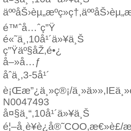
äººåŠ›èµ„æºç»ç†,äººåŠ›èµ„æ
é™ˆå…ˆç”Ÿ
é«˜ä¸­,10å¹´ä»¥ä¸Š
ç”Ÿäº§åŽ‚é•¿
å–»å…ƒ
åˆä¸­,3-5å¹´
è¡Œæ”¿ä¸»ç®¡/ä¸»ä»»,IEä¸»
N0047493
å¤§ä¸“,10å¹´ä»¥ä¸Š
é¦–å¸­è¥è¿å®˜COO,æ€»è£/æ€