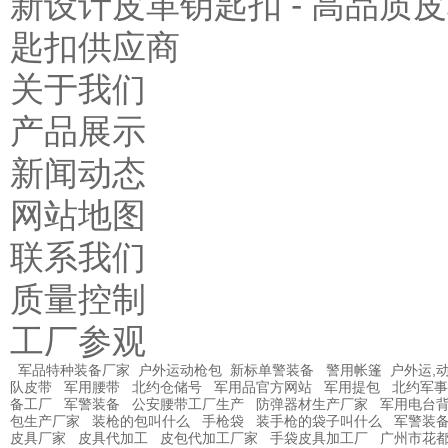
新设计皮革钥匙扣 - 高品质
匙扣供应商
关于我们
产品展示
新闻动态
网站地图
联系我们
质量控制
工厂参观
军品特种装备厂家
户外运动枪包
新标单警装备
警用帐篷
户外运,
队皮带
军用腰带
北约仓储号
军用品官方网站
军用提包
北约军事
备工厂
军警装备
公安腰带工厂生产
防弹器材生产厂家
军用电台
包生产厂家
装枪的包叫什么
手枪袋
装手枪的袋子叫什么
军警装
皮具厂家
皮具代加工
皮包代加工厂家
手袋皮具加工厂
广州市花