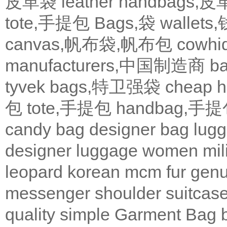
皮革袋
leather handbags
tote,手提包
Bags,袋
wallets
canvas,帆布袋,帆布包
cowh
manufacturers,中国制造商
b
tyvek bags,特卫强袋
cheap
包
tote,手提包
handbag,手
candy bag
designer bag
lugg
designer
luggage
women
mil
leopard
korean
mcm
fur
genu
messenger
shoulder
suitcas
quality
simple
Garment Bag