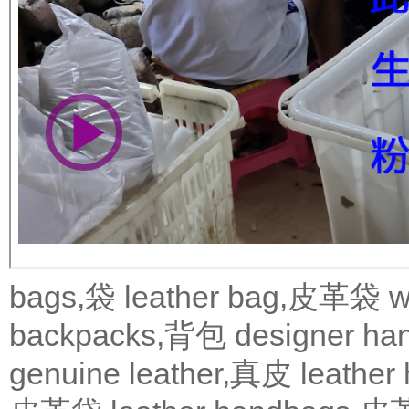
bags,袋
leather bag,皮革袋
w
backpacks,背包
designer 
genuine leather,真皮
leath