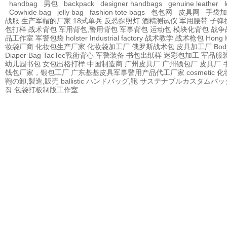
handbag
男包
backpack
designer handbags
genuine leather
Cowhide bag
jelly bag
fashion tote bags
包包网
皮具网
手袋加
战服
生产军帽的厂家
18式单兵
反恐探照灯
酒精测试仪
军用腰带
子弹
包打样
战术背包
军用背包,警用背包
军事背包
运动包
模块化背包
战争
品工作室
军警包袋
holster Industrial factory
战术教学
战术枪包 Hong 
妆袋厂商
化妆包生产厂家
化妆袋加工厂
俄罗斯战术包
皮具加工厂
Bod
Diaper Bag
TacTec戰術背心
军警装备
书包出纸样
迷彩包加工
军品服
幼儿园书包
女包出格打样
中国制造商
广州皮具厂
广州钱包厂
皮具厂
钱包厂家，银包工厂
广东基基皮具军事警用产品代工厂家
cosmetic
鞄の卸,製造,販売
ballistic
ハンドバッグ,鞄
サステナブルカスタムバッ
장
包袋打板制版工作室