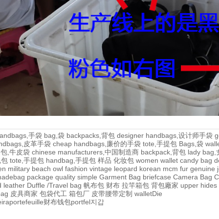
andbags,手袋
bag,袋
backpacks,背包
designer handbags,设计师手袋
g
handbags,皮革手袋
cheap handbags,廉价的手袋
tote,手提包
Bags,袋
wal
牛皮包,牛皮袋
chinese manufacturers,中国制造商
backpack,背包
lady ba
,包包
tote,手提包
handbag,手提包
样品
化妆包
women wallet
candy bag
d
en
military
beach
owl
fashion
vintage
leopard
korean
mcm
fur
genuine
adebag
package
quality
simple
Garment Bag
briefcase
Camera Bag
C
 leather
Duffle /Travel bag
帆布包
财布
拉竿箱包
背包廠家
upper
hides
bag
皮具商家
包袋代工
箱包厂
皮带腰带定制
wallet
Die
eira
portefeuille
财布
钱包
portfel
지갑