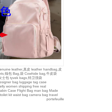
enuine leather,真皮
leather handbag,皮
lets,钱包
Bag,袋
Cowhide bag,牛皮袋
g,女士包
tyvek bags,特卫强袋
esigner bag
luggage tag
case
jelly
women
shipping
free
real
abin Case
Flight Bag
man bag
Made
toilet kit
waist bag
camera bag
travel
portefeuille