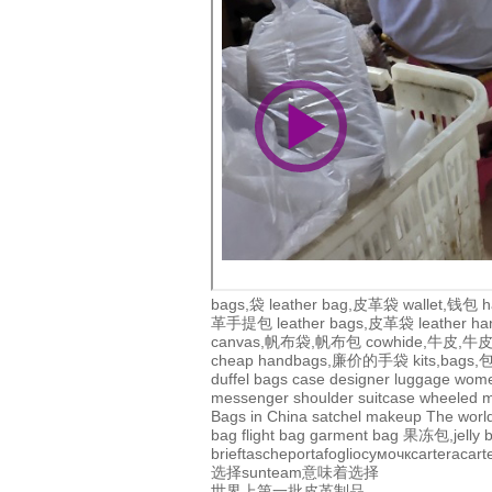
bags,袋
leather bag,皮革袋
wallet,钱包
h
革手提包
leather bags,皮革袋
leather 
canvas,帆布袋,帆布包
cowhide,牛皮,
cheap handbags,廉价的手袋
kits,bags
duffel bags
case
designer
luggage
wom
messenger
shoulder
suitcase
wheeled
m
Bags in China
satchel
makeup
The world
bag
flight bag
garment bag
果冻包,jelly 
brieftasche
portafoglio
сумочк
cartera
cart
选择sunteam意味着选择
世界上第一批皮革制品