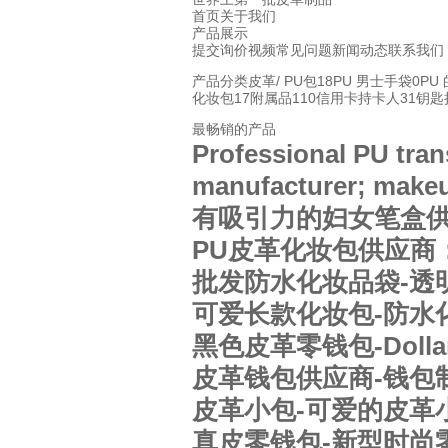
首页
关于我们
产品展示
提交询价
视频
常见问题
新闻动态
联系我们
产品分类
皮革/ PU包
18
PU 男士手袋
0
PU
化妆包
17
附属品
110
信用卡持卡人
31
钥匙
最畅销的产品
Professional PU tra
manufacturer; makeu
有吸引力的妇女笔盒供
PU皮革化妆包供应商
批发防水化妆品袋-透
可爱长款化妆包-防水
黑色皮革零钱包-Doll
皮革钱包供应商-钱包
皮革小包-可爱的皮革
真皮零钱包-新型时尚