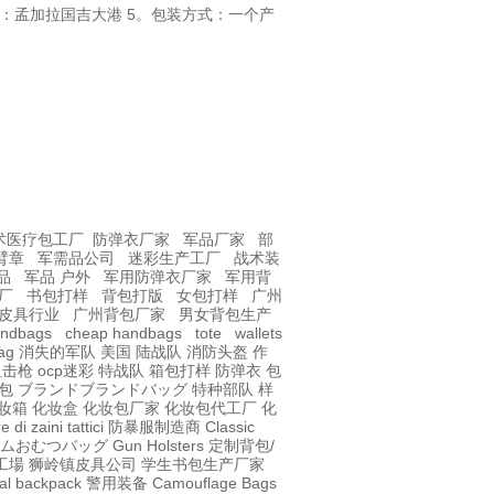
产地：孟加拉国吉大港 5。包装方式：一个产
术医疗包工厂
防弹衣厂家
军品厂家
部
臂章
军需品公司
迷彩生产工厂
战术装
品
军品 户外
军用防弹衣厂家
军用背
厂
书包打样
背包打版
女包打样
广州
皮具行业
广州背包厂家
男女背包生产
andbags
cheap handbags
tote
wallets
ag
消失的军队
美国 陆战队
消防头盔
作
t狙击枪
ocp迷彩
特战队
箱包打样
防弹衣
包
包
ブランドブランドバッグ
特种部队
样
妆箱
化妆盒
化妆包厂家
化妆包代工厂
化
 di zaini tattici
防暴服制造商
Classic
ムおむつバッグ
Gun Holsters
定制背包/
工場
狮岭镇皮具公司
学生书包生产厂家
al
backpack
警用装备
Camouflage Bags