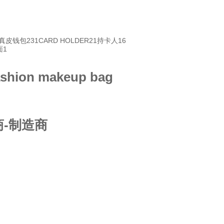
真皮钱包
231
CARD HOLDER
21
持卡人
16
面
1
fashion makeup bag
-制造商