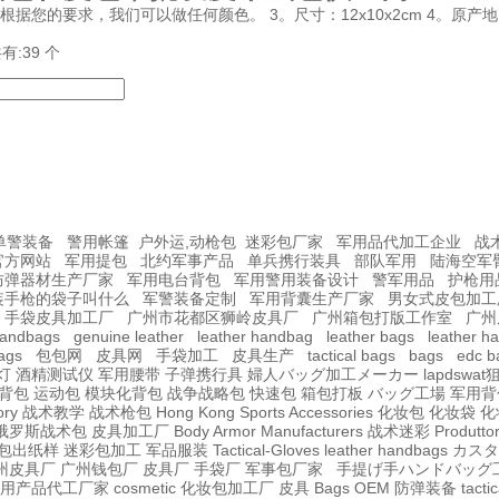
色：根据您的要求，我们可以做任何颜色。 3。尺寸：12x10x2cm 4。原
有:39 个
单警装备
警用帐篷
户外运,动枪包
迷彩包厂家
军用品代加工企业
战
官方网站
军用提包
北约军事产品
单兵携行装具
部队军用
陆海空军
防弹器材生产厂家
军用电台背包
军用警用装备设计
警军用品
护枪用
装手枪的袋子叫什么
军警装备定制
军用背囊生产厂家
男女式皮包加工
手袋皮具加工厂
广州市花都区狮岭皮具厂
广州箱包打版工作室
广州
handbags
genuine leather
leather handbag
leather bags
leather h
bags
包包网
皮具网
手袋加工
皮具生产
tactical bags
bags
edc b
灯
酒精测试仪
军用腰带
子弹携行具
婦人バッグ加工メーカー
lapdswa
背包
运动包
模块化背包
战争战略包
快速包
箱包打板
バッグ工場
军用背
ory
战术教学
战术枪包 Hong Kong
Sports Accessories
化妆包
化妆袋
化
俄罗斯战术包
皮具加工厂
Body Armor Manufacturers
战术迷彩
Produttore
包出纸样
迷彩包加工
军品服装
Tactical-Gloves
leather
handbags
カスタ
州皮具厂
广州钱包厂
皮具厂
手袋厂
军事包厂家
手提げ手ハンドバッグ
用产品代工厂家
cosmetic 化妆包加工厂
皮具
Bags OEM
防弹装备
tactic