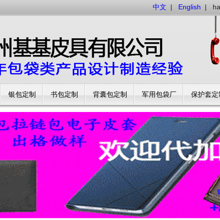
中文
|
English
|
h
银包定制
书包定制
背囊包定制
军用包袋厂
保护套定