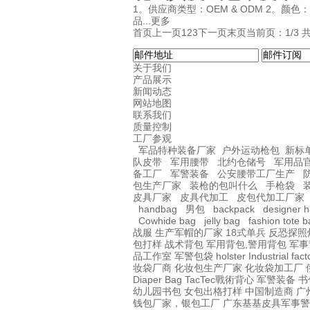
1。供应商类型：OEM & ODM 2。颜
品...
更多
首页上一页
1
2
3
下一页
末页
当前页：1/3 共
关于我们
产品展示
新闻动态
网站地图
联系我们
质量控制
工厂参观
军品特种装备厂家
户外运动枪包
新标
队皮带
军用腰带
北约仓储号
军用品
备工厂
军警装备
公安腰带工厂生产
包生产厂家
装枪的包叫什么
手枪袋
皮具厂家
皮具代加工
皮包代加工厂家
handbag
男包
backpack
designer 
Cowhide bag
jelly bag
fashion tote 
战服
生产军帽的厂家
18式单兵
反恐探照
包打样
战术背包
军用背包,警用背包
军事
品工作室
军警包袋
holster Industrial fact
妆袋厂商
化妆包生产厂家
化妆袋加工厂
Diaper Bag
TacTec戰術背心
军警装备
书
幼儿园书包
女包出格打样
中国制造商
广
钱包厂家，银包工厂
广东基基皮具军事警