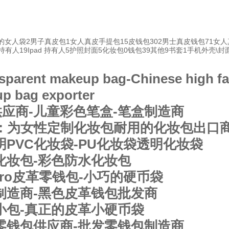
 的女人袋
2
男子真皮包
1
女人真皮手提包
15
皮钱包
302
男士真皮钱包
71
女人
持有人
19
Ipad 持有人
5
护照封面
5
化妆包
0
钱包
39
其他
9
书套
1
手机外壳\封
nsparent makeup bag-Chinese high 
p bag exporter
应商-儿童彩色笔盒-笔盒制造商
：为女性定制化妆包耐用的化妆包出口商
明PVC化妆袋-PU化妆袋透明化妆袋
化妆包-彩色防水化妆包
aro皮革零钱包-小巧的硬币袋
制造商-黑色皮革钱包批发商
小包-真正的皮革小硬币袋
零钱包供应商-批发零钱包制造商