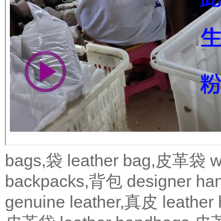
bags,袋
leather bag,皮革袋
w
backpacks,背包
designer 
genuine leather,真皮
leath