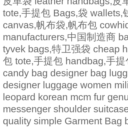
皮革袋
leather handbags
tote,手提包
Bags,袋
wallets
canvas,帆布袋,帆布包
cowh
manufacturers,中国制造商
b
tyvek bags,特卫强袋
cheap
包
tote,手提包
handbag,手
candy bag
designer bag
lugg
designer
luggage
women
mil
leopard
korean
mcm
fur
genu
messenger
shoulder
suitcas
quality
simple
Garment Bag