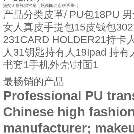
提交询价
视频
常见问题
新闻动态
联系我们
产品分类
皮革/ PU包
18
PU 
女人真皮手提包
15
皮钱包
302
231
CARD HOLDER
21
持卡
人
31
钥匙持有人
19
Ipad 持有
书套
1
手机外壳\封面
1
最畅销的产品
Professional PU tra
Chinese high fashio
manufacturer; makeu