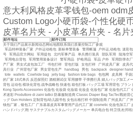
意大利风格皮革零钱包-oem od
Custom Logo小硬币袋-个性化
皮革名片夹 - 小皮革名片夹 - 名片
关于我们
产品展示
新闻动态
网站地图
联系我们
质量控制
工厂参观
军品特种装备厂家
户外运动枪包
新标单警装备
警用帐篷
户外运,动枪包
迷彩包
号
军用品官方网站
军用提包
北约军事产品
单兵携行装具
部队军用
陆海空军
军用电台背包
军用警用装备设计
警军用品
护枪用品
军品 户外
军用防弹衣厂
产厂家
男女式皮包加工厂
书包打样
背包打版
女包打样
广州皮具厂家
皮具代
具行业
广州背包厂家
男女背包生产
handbag
男包
backpack
designer han
tote
wallets
Cowhide bag
jelly bag
fashion tote bags
包包网
皮具网
手袋
的厂家
18式单兵
反恐探照灯
酒精测试仪
军用腰带
子弹携行具
婦人バッグ加工メ
背包
运动包
模块化背包
战争战略包
快速包
箱包打板
バッグ工場
军用背包
ブラン
Kong
Sports Accessories
化妆包
化妆袋
化妆箱
化妆盒
化妆包厂家
化妆包代工厂
术迷彩
Produttore di zaini tattici
防暴服制造商
Classic Diaper Bag
TacTec戰術背
ッグ
Gun Holsters
定制背包/幼儿园书包
女包出格打样
中国制造商
广州皮具厂
广
钱包厂家，银包工厂
广东基基皮具军事警用产品代工厂家
cosmetic 化妆包加工厂
ハンドバッグ,鞄
サステナブルカスタムバッグメーカー
单兵电台包
特卫强,杜邦纸