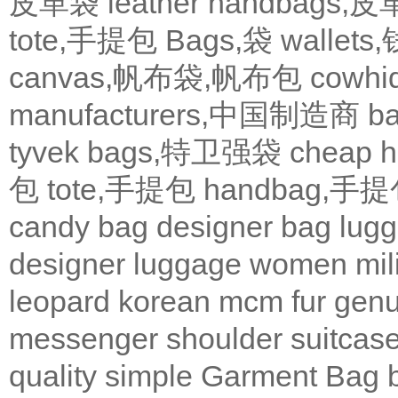
皮革袋
leather handbags
tote,手提包
Bags,袋
wallets
canvas,帆布袋,帆布包
cowh
manufacturers,中国制造商
b
tyvek bags,特卫强袋
cheap
包
tote,手提包
handbag,手
candy bag
designer bag
lugg
designer
luggage
women
mil
leopard
korean
mcm
fur
genu
messenger
shoulder
suitcas
quality
simple
Garment Bag