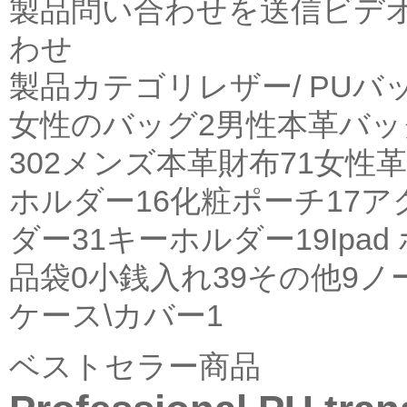
製品
問い合わせを送信
ビデ
わせ
製品カテゴリ
レザー/ PUバ
女性のバッグ
2
男性本革バッ
302
メンズ本革財布
71
女性革
ホルダー
16
化粧ポーチ
17
ア
ダー
31
キーホルダー
19
Ipa
品袋
0
小銭入れ
39
その他
9
ノ
ケース\カバー
1
ベストセラー商品