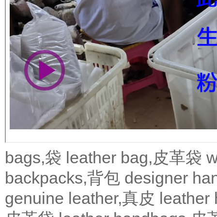
bags,袋
leather bag,皮革袋
w
backpacks,背包
designer 
genuine leather,真皮
leath