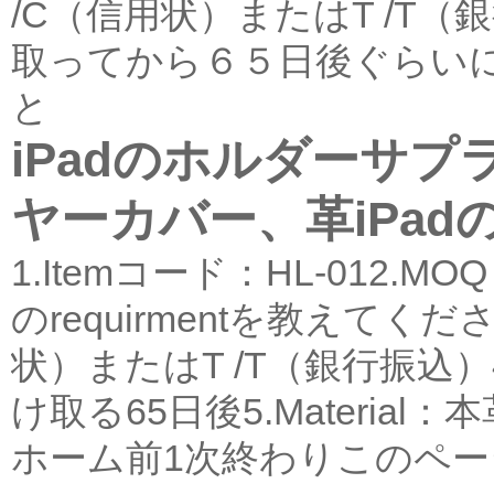
/C（信用状）またはT /T
取ってから６５日後ぐらいに
と
iPadのホルダーサプ
ヤーカバー、革iPa
1.Itemコード：HL-012
のrequirmentを教えてくださ
状）またはT /T（銀行振込）4
け取る65日後5.Material：本
ホーム
前
1
次
終わり
このページ