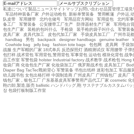
私達について
製品
ニュース
サイトマップ
お問い合わせ
品質管理
工場見
军品特种装备厂家
户外运动枪包
新标单警装备
警用帐篷
户外运,
队皮带
军用腰带
北约仓储号
军用品官方网站
军用提包
北约军事
备工厂
军警装备
公安腰带工厂生产
防弹器材生产厂家
军用电台
包生产厂家
装枪的包叫什么
手枪袋
装手枪的袋子叫什么
军警装
皮具厂家
皮具代加工
皮包代加工厂家
手袋皮具加工厂
广州市花
handbag
男包
backpack
designer handbags
genuine leather
Cowhide bag
jelly bag
fashion tote bags
包包网
皮具网
手袋加
战服
生产军帽的厂家
18式单兵
反恐探照灯
酒精测试仪
军用腰带
子弹
包打样
战术背包
军用背包,警用背包
军事背包
运动包
模块化背包
战争
品工作室
军警包袋
holster Industrial factory
战术教学
战术枪包 Hong 
妆袋厂商
化妆包生产厂家
化妆袋加工厂
俄罗斯战术包
皮具加工厂
Bod
Diaper Bag
TacTec戰術背心
军警装备
书包出纸样
迷彩包加工
军品服
幼儿园书包
女包出格打样
中国制造商
广州皮具厂
广州钱包厂
皮具厂
钱包厂家，银包工厂
广东基基皮具军事警用产品代工厂家
cosmetic
鞄の卸,製造,販売
ballistic
ハンドバッグ,鞄
サステナブルカスタムバッ
장
包袋打板制版工作室