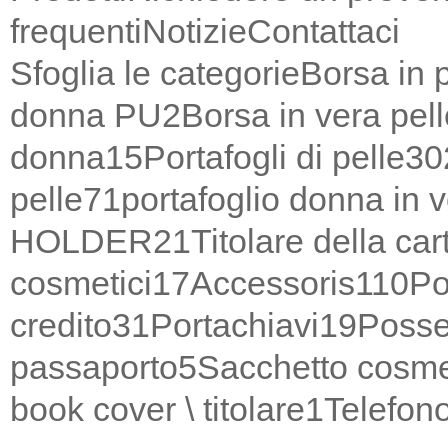
frequenti
Notizie
Contattaci
Sfoglia le categorie
Borsa in 
donna PU
2
Borsa in vera pel
donna
15
Portafogli di pelle
30
pelle
71
portafoglio donna in v
HOLDER
21
Titolare della car
cosmetici
17
Accessoris
110
Po
credito
31
Portachiavi
19
Posse
passaporto
5
Sacchetto cosme
book cover \ titolare
1
Telefono