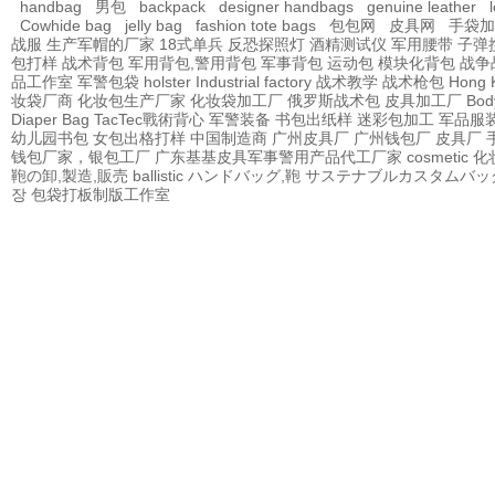
handbag
男包
backpack
designer handbags
genuine leather
Cowhide bag
jelly bag
fashion tote bags
包包网
皮具网
手袋加
战服
生产军帽的厂家
18式单兵
反恐探照灯
酒精测试仪
军用腰带
子弹
包打样
战术背包
军用背包,警用背包
军事背包
运动包
模块化背包
战争
品工作室
军警包袋
holster Industrial factory
战术教学
战术枪包 Hong 
妆袋厂商
化妆包生产厂家
化妆袋加工厂
俄罗斯战术包
皮具加工厂
Bod
Diaper Bag
TacTec戰術背心
军警装备
书包出纸样
迷彩包加工
军品服
幼儿园书包
女包出格打样
中国制造商
广州皮具厂
广州钱包厂
皮具厂
钱包厂家，银包工厂
广东基基皮具军事警用产品代工厂家
cosmetic
鞄の卸,製造,販売
ballistic
ハンドバッグ,鞄
サステナブルカスタムバッ
장
包袋打板制版工作室