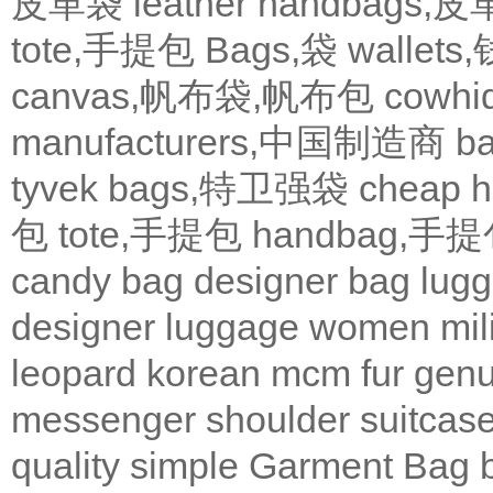
皮革袋
leather handbags
tote,手提包
Bags,袋
wallets
canvas,帆布袋,帆布包
cowh
manufacturers,中国制造商
b
tyvek bags,特卫强袋
cheap
包
tote,手提包
handbag,手
candy bag
designer bag
lugg
designer
luggage
women
mil
leopard
korean
mcm
fur
genu
messenger
shoulder
suitcas
quality
simple
Garment Bag