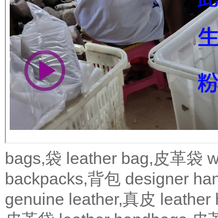
bags,袋
leather bag,皮革袋
w
backpacks,背包
designer 
genuine leather,真皮
leath