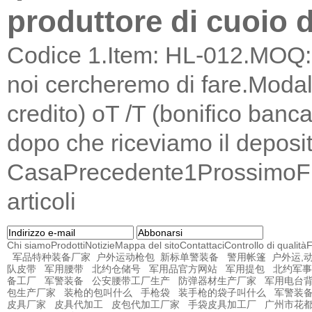
produttore di cuoio 
Codice 1.Item: HL-012.MOQ: d
noi cercheremo di fare.Modali
credito) oT /T (bonifico banc
dopo che riceviamo il deposi
Casa
Precedente
1
Prossimo
F
articoli
Chi siamo
Prodotti
Notizie
Mappa del sito
Contattaci
Controllo di qualità
F
军品特种装备厂家
户外运动枪包
新标单警装备
警用帐篷
户外运,
队皮带
军用腰带
北约仓储号
军用品官方网站
军用提包
北约军事
备工厂
军警装备
公安腰带工厂生产
防弹器材生产厂家
军用电台
包生产厂家
装枪的包叫什么
手枪袋
装手枪的袋子叫什么
军警装
皮具厂家
皮具代加工
皮包代加工厂家
手袋皮具加工厂
广州市花