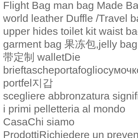
Flight Bag
man bag
Made Ba
world leather
Duffle /Travel 
upper
hides
toilet kit
waist b
garment bag
果冻包,jelly bag
带定制
wallet
Die
brieftasche
portafoglio
сумочк
portfel
지갑
scegliere abbronzatura signif
i primi pelletteria al mondo
Casa
Chi siamo
Prodotti
Richiedere un preven