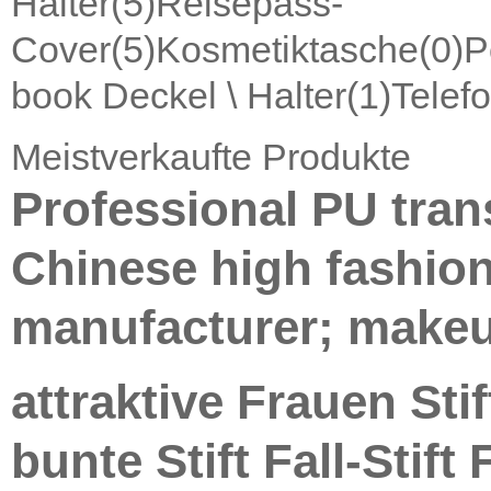
Halter
(5)
Reisepass-
Cover
(5)
Kosmetiktasche
(0)
P
book Deckel \ Halter
(1)
Telef
Meistverkaufte Produkte
Professional PU tra
Chinese high fashio
manufacturer; makeu
attraktive Frauen Sti
bunte Stift Fall-Stift 