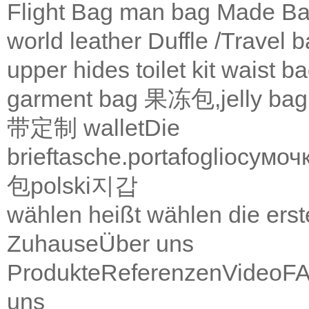
Flight Bag
man bag
Made Ba
world leather
Duffle /Travel 
upper
hides
toilet kit
waist b
garment bag
果冻包,jelly bag
带定制
wallet
Die
brieftasche.
portafoglio
сумоч
包
polski
지갑
wählen heißt wählen die ers
Zuhause
Über uns
Produkte
Referenzen
Video
F
uns