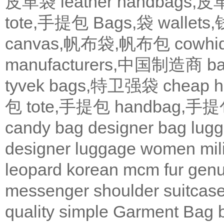
皮革袋
leather handbags
tote,手提包
Bags,袋
wallets
canvas,帆布袋,帆布包
cowh
manufacturers,中国制造商
b
tyvek bags,特卫强袋
cheap
包
tote,手提包
handbag,手
candy bag
designer bag
lugg
designer
luggage
women
mil
leopard
korean
mcm
fur
genu
messenger
shoulder
suitcas
quality
simple
Garment Bag