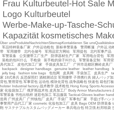
Frau Kulturbeutel-Hot Sale 
Logo Kulturbeutel
Werbe-Make-up-Tasche-Sch
Kapazität kosmetisches Mak
Über uns
Produkte
Nachrichten
Sitemap
Kontaktieren Sie uns
Qualitätskon
军品特种装备厂家
户外运动枪包
新标单警装备
警用帐篷
户外运,动
带
军用腰带
北约仓储号
军用品官方网站
军用提包
北约军事产品
军警装备
公安腰带工厂生产
防弹器材生产厂家
军用电台背包
军用
装枪的包叫什么
手枪袋
装手枪的袋子叫什么
军警装备定制
军用背
具代加工
皮包代加工厂家
手袋皮具加工厂
广州市花都区狮岭皮具厂
backpack
designer handbags
genuine leather
leather handbag
l
jelly bag
fashion tote bags
包包网
皮具网
手袋加工
皮具生产
t
家
18式单兵
反恐探照灯
酒精测试仪
军用腰带
子弹携行具
婦人バッグ加
背包,警用背包
军事背包
运动包
模块化背包
战争战略包
快速包
箱包打板
holster Industrial factory
战术教学
战术枪包 Hong Kong
Sports Accesso
家
化妆袋加工厂
俄罗斯战术包
皮具加工厂
Body Armor Manufacturers
军警装备
书包出纸样
迷彩包加工
军品服装
Tactical-Gloves
leather
hand
造商
广州皮具厂
广州钱包厂
皮具厂
手袋厂
军事包厂家
手提げ手ハン
事警用产品代工厂家
cosmetic 化妆包加工厂
皮具
Bags OEM
防弹装备
t
鞄
サステナブルカスタムバッグメーカー
单兵电台包
特卫强,杜邦纸袋