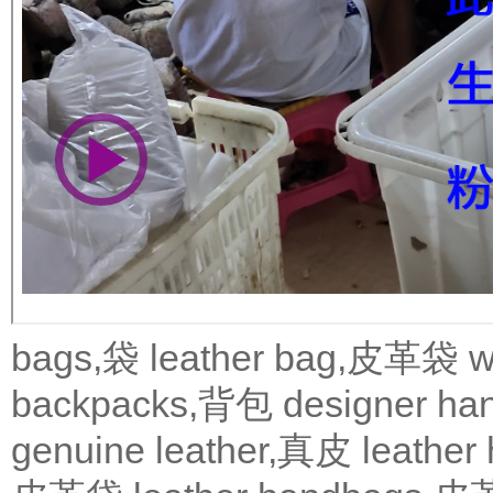
bags,袋
leather bag,皮革袋
w
backpacks,背包
designer 
genuine leather,真皮
leath