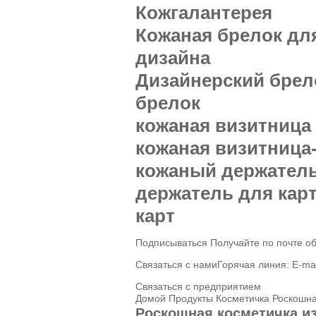
Кожгалантерея
Кожаная брелок для
дизайна
Дизайнерский брел
брелок
кожаная визитница
кожаная визитница
кожаный держатель
держатель для кар
карт
Подписываться Получайте по почте об
Связаться с намиГорячая линия: E-mai
Связаться с предприятием
Домой
Продукты
Косметичка
Роскошная
Роскошная косметичка из