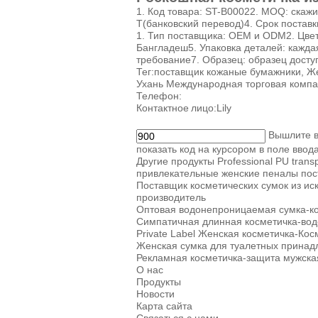
1. Код товара: ST-B00022. MOQ: скажи
T(банковский перевод)4. Срок поставк
1. Тип поставщика: OEM и ODM2. Цвет
Бангладеш5. Упаковка деталей: каждая
требование7. Образец: образец досту
Тег:
поставщик кожаные бумажники
,
Же
Ухань Международная торговая комп
Телефон:
Контактное лицо:
Lily
Вышлите в
показать код на курсором в поле ввод
Другие продукты
Professional PU tran
привлекательные женские пеналы пос
Поставщик косметических сумок из ис
производитель
Оптовая водонепроницаемая сумка-ко
Симпатичная длинная косметичка-во
Private Label Женская косметичка-Ко
Женская сумка для туалетных принадл
Рекламная косметичка-защита мужская
О нас
Продукты
Новости
Карта сайта
Связаться с нами