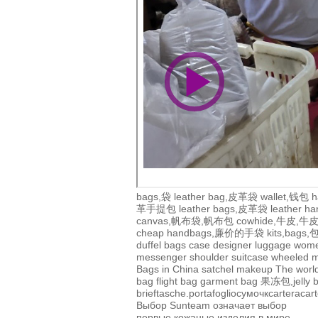
bags,袋
leather bag,皮革袋
wallet,钱包
h
革手提包
leather bags,皮革袋
leather 
canvas,帆布袋,帆布包
cowhide,牛皮,
cheap handbags,廉价的手袋
kits,bags
duffel bags
case
designer
luggage
wom
messenger
shoulder
suitcase
wheeled
m
Bags in China
satchel
makeup
The world
bag
flight bag
garment bag
果冻包,jelly 
brieftasche.
portafoglio
сумочк
cartera
cart
Выбор Sunteam означает выбор
первые кожаные изделия в мире