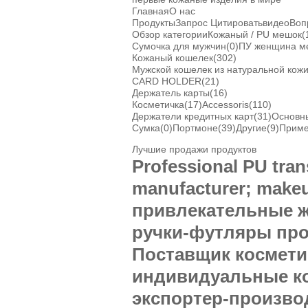
Главная
О нас
Продукты
Запрос Цитировать
видео
Воп
Обзор категории
Кожаный / PU мешок
(
Сумочка для мужчин
(0)
ПУ женщина м
Кожаный кошелек
(302)
Мужской кошелек из натуральной кож
CARD HOLDER
(21)
Держатель карты
(16)
Косметичка
(17)
Accessoris
(110)
Держатели кредитных карт
(31)
Основн
Сумка
(0)
Портмоне
(39)
Другие
(9)
Приме
Лучшие продажи продуктов
Professional PU tra
manufacturer; makeu
привлекательные ж
ручки-футляры пр
Поставщик косметич
индивидуальные ко
экспортер-произво