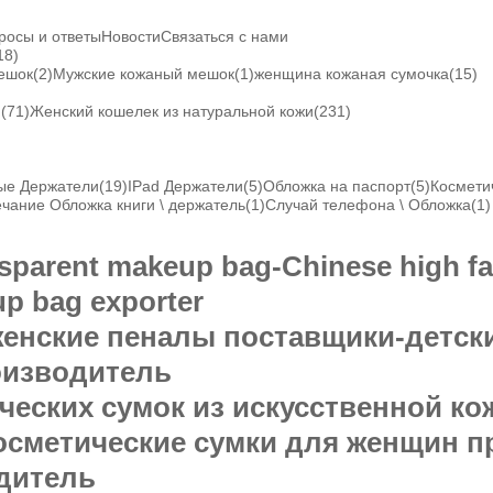
росы и ответы
Новости
Связаться с нами
18)
ешок
(2)
Мужские кожаный мешок
(1)
женщина кожаная сумочка
(15)
и
(71)
Женский кошелек из натуральной кожи
(231)
ые Держатели
(19)
IPad Держатели
(5)
Обложка на паспорт
(5)
Космети
чание Обложка книги \ держатель
(1)
Случай телефона \ Обложка
(1)
nsparent makeup bag-Chinese high 
p bag exporter
енские пеналы поставщики-детск
оизводитель
еских сумок из искусственной ко
сметические сумки для женщин п
дитель