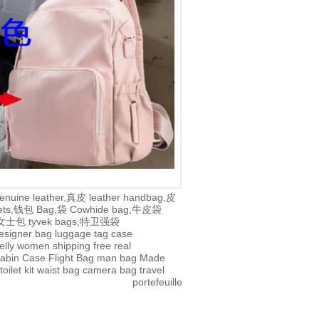
enuine leather,真皮
leather handbag,皮
lets,钱包
Bag,袋
Cowhide bag,牛皮袋
g,女士包
tyvek bags,特卫强袋
esigner bag
luggage tag
case
jelly
women
shipping
free
real
abin Case
Flight Bag
man bag
Made
toilet kit
waist bag
camera bag
travel
portefeuille