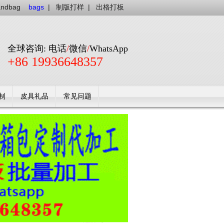
andbag
bags
|
制版打样
|
出格打板
全球咨询: 电话
/
微信
/
WhatsApp
+86 19936648357
制
皮具礼品
常见问题