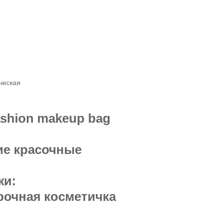
ческая
fashion makeup bag
ие красочные
жи:
рочная косметичка