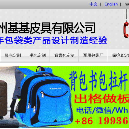
中文
|
English
|
h
银包定制
书包定制
背囊包定制
军用包袋厂
保护套定