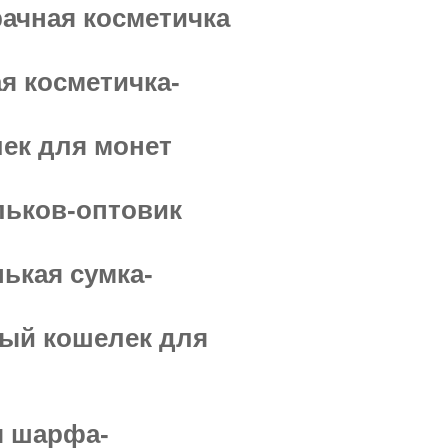
ачная косметичка
я косметичка-
ек для монет
льков-оптовик
ькая сумка-
ный кошелек для
я шарфа-