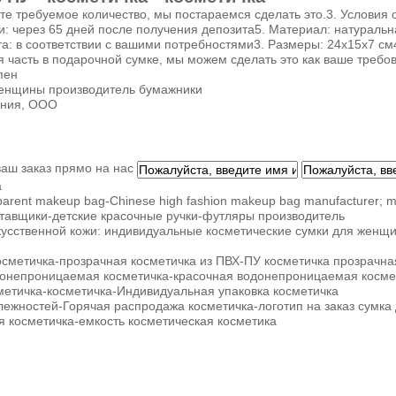
те требуемое количество, мы постараемся сделать это.3. Условия о
и: через 65 дней после получения депозита5. Материал: натуральна
а: в соответствии с вашими потребностями3. Размеры: 24x15x7 см4
 часть в подарочной сумке, мы можем сделать это как ваше требов
пен
нщины производитель бумажники
ания, ООО
аш заказ прямо на нас
а
sparent makeup bag-Chinese high fashion makeup bag manufacturer; 
тавщики-детские красочные ручки-футляры производитель
кусственной кожи: индивидуальные косметические сумки для женщи
сметичка-прозрачная косметичка из ПВХ-ПУ косметичка прозрачна
донепроницаемая косметичка-красочная водонепроницаемая косме
сметичка-косметичка-Индивидуальная упаковка косметичка
ежностей-Горячая распродажа косметичка-логотип на заказ сумка
 косметичка-емкость косметическая косметика