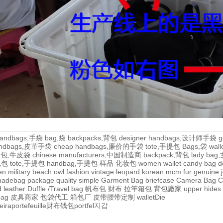
andbags,手袋
bag,袋
backpacks,背包
designer handbags,设计师手袋
g
handbags,皮革手袋
cheap handbags,廉价的手袋
tote,手提包
Bags,袋
wal
牛皮包,牛皮袋
chinese manufacturers,中国制造商
backpack,背包
lady ba
,包包
tote,手提包
handbag,手提包
样品
化妆包
women wallet
candy bag
d
en
military
beach
owl
fashion
vintage
leopard
korean
mcm
fur
genuine
adebag
package
quality
simple
Garment Bag
briefcase
Camera Bag
C
 leather
Duffle /Travel bag
帆布包
财布
拉竿箱包
背包廠家
upper
hides
bag
皮具商家
包袋代工
箱包厂
皮带腰带定制
wallet
Die
eira
portefeuille
财布
钱包
portfel
지갑