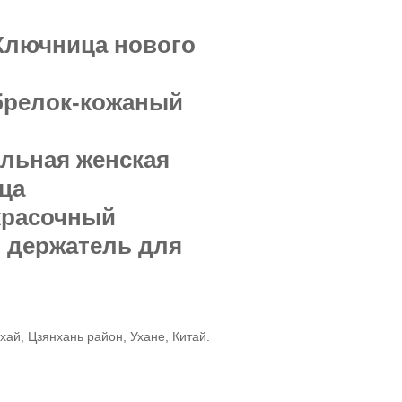
-Ключница нового
брелок-кожаный
льная женская
ца
красочный
 держатель для
хай, Цзянхань район, Ухане, Китай.