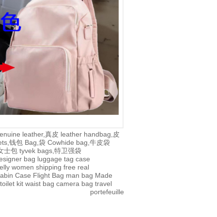
enuine leather,真皮
leather handbag,皮
lets,钱包
Bag,袋
Cowhide bag,牛皮袋
g,女士包
tyvek bags,特卫强袋
esigner bag
luggage tag
case
jelly
women
shipping
free
real
abin Case
Flight Bag
man bag
Made
toilet kit
waist bag
camera bag
travel
portefeuille