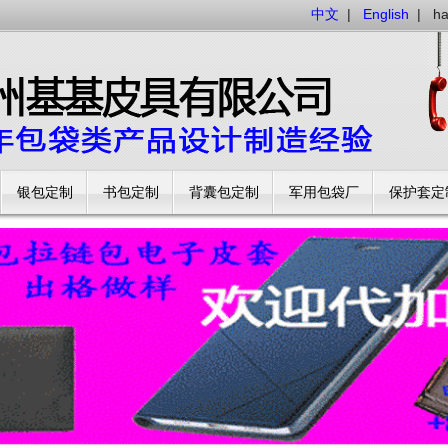
中文
|
English
|
h
银包定制
书包定制
背囊包定制
军用包袋厂
保护套定