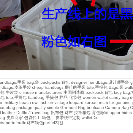
andbags,手袋
bag,袋
backpacks,背包
designer handbags,设计师手袋
g
handbags,皮革手袋
cheap handbags,廉价的手袋
tote,手提包
Bags,袋
wal
牛皮包,牛皮袋
chinese manufacturers,中国制造商
backpack,背包
lady ba
,包包
tote,手提包
handbag,手提包
样品
化妆包
women wallet
candy bag
d
en
military
beach
owl
fashion
vintage
leopard
korean
mcm
fur
genuine
adebag
package
quality
simple
Garment Bag
briefcase
Camera Bag
C
 leather
Duffle /Travel bag
帆布包
财布
拉竿箱包
背包廠家
upper
hides
bag
皮具商家
包袋代工
箱包厂
皮带腰带定制
wallet
Die
eira
portefeuille
财布
钱包
portfel
지갑