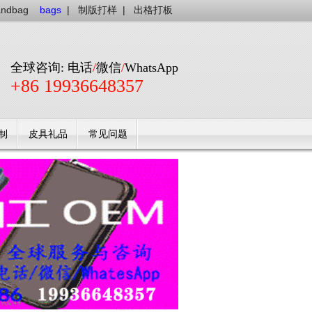
andbag
bags
|
制版打样
|
出格打板
全球咨询: 电话
/
微信
/
WhatsApp
+86 19936648357
制
皮具礼品
常见问题