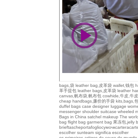
bags,袋
leather bag,皮革袋
wallet,钱包
h
革手提包
leather bags,皮革袋
leather 
canvas,帆布袋,帆布包
cowhide,牛皮,
cheap handbags,廉价的手袋
kits,bags
duffel bags
case
designer
luggage
wom
messenger
shoulder
suitcase
wheeled
m
Bags in China
satchel
makeup
The world
bag
flight bag
garment bag
果冻包,jelly 
brieftasche
portafoglio
сумочк
cartera
cart
escolher sunteam significa escolher
os primeiros artigos de couro do mundo