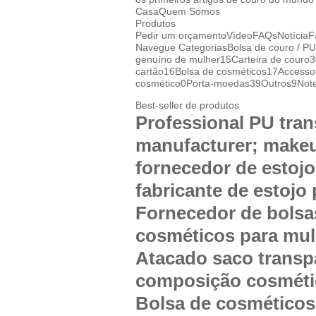
Casa
Quem Somos
Produtos
Pedir um orçamento
Vídeo
FAQs
Notícia
F
Navegue Categorias
Bolsa de couro / PU
genuíno de mulher
15
Carteira de couro
3
cartão
16
Bolsa de cosméticos
17
Accesso
cosmético
0
Porta-moedas
39
Outros
9
Note
Best-seller de produtos
Professional PU tra
manufacturer; makeu
fornecedor de estojo
fabricante de estojo
Fornecedor de bolsa
cosméticos para mul
Atacado saco transp
composição cosméti
Bolsa de cosméticos 