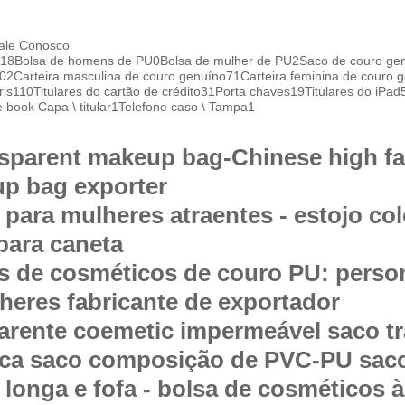
ale Conosco
18
Bolsa de homens de PU
0
Bolsa de mulher de PU
2
Saco de couro ge
02
Carteira masculina de couro genuíno
71
Carteira feminina de couro 
ris
110
Titulares do cartão de crédito
31
Porta chaves
19
Titulares do iPad
 book Capa \ titular
1
Telefone caso \ Tampa
1
nsparent makeup bag-Chinese high 
p bag exporter
 para mulheres atraentes - estojo col
 para caneta
s de cosméticos de couro PU: person
heres fabricante de exportador
arente coemetic impermeável saco t
ca saco composição de PVC-PU sac
longa e fofa - bolsa de cosméticos à