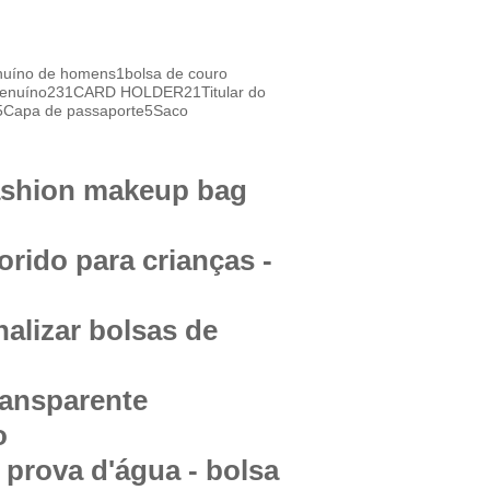
nuíno de homens
1
bolsa de couro
genuíno
231
CARD HOLDER
21
Titular do
5
Capa de passaporte
5
Saco
fashion makeup bag
orido para crianças -
alizar bolsas de
ransparente
o
 prova d'água - bolsa