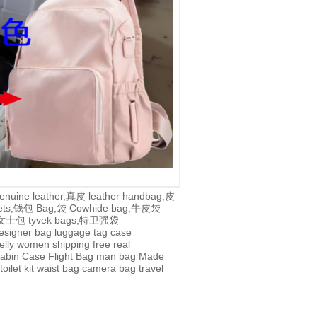
enuine leather,真皮
leather handbag,皮
lets,钱包
Bag,袋
Cowhide bag,牛皮袋
g,女士包
tyvek bags,特卫强袋
esigner bag
luggage tag
case
jelly
women
shipping
free
real
abin Case
Flight Bag
man bag
Made
toilet kit
waist bag
camera bag
travel