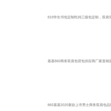
819学生书包定制吃鸡三级包定制，双肩背
基基860商务双肩包背包供应商厂家直销
865基基2020新款上市男士商务双肩