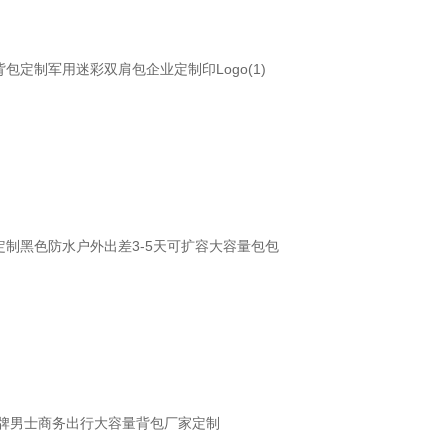
包定制军用迷彩双肩包企业定制印Logo(1)
定制黑色防水户外出差3-5天可扩容大容量包包
包品牌男士商务出行大容量背包厂家定制