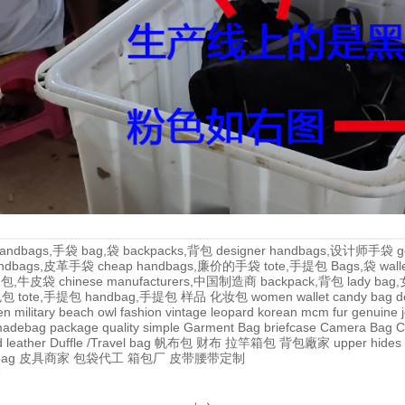
andbags,手袋
bag,袋
backpacks,背包
designer handbags,设计师手袋
g
handbags,皮革手袋
cheap handbags,廉价的手袋
tote,手提包
Bags,袋
wal
牛皮包,牛皮袋
chinese manufacturers,中国制造商
backpack,背包
lady ba
,包包
tote,手提包
handbag,手提包
样品
化妆包
women wallet
candy bag
d
en
military
beach
owl
fashion
vintage
leopard
korean
mcm
fur
genuine
adebag
package
quality
simple
Garment Bag
briefcase
Camera Bag
C
 leather
Duffle /Travel bag
帆布包
财布
拉竿箱包
背包廠家
upper
hides
bag
皮具商家
包袋代工
箱包厂
皮带腰带定制