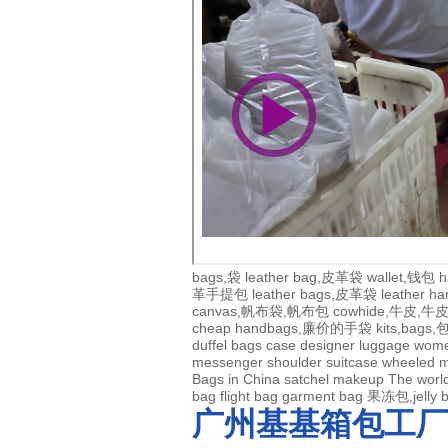
bags,袋
leather bag,皮革袋
wallet,钱包
h
革手提包
leather bags,皮革袋
leather 
canvas,帆布袋,帆布包
cowhide,牛皮,
cheap handbags,廉价的手袋
kits,bags
duffel bags
case
designer
luggage
wom
messenger
shoulder
suitcase
wheeled
m
Bags in China
satchel
makeup
The world
bag
flight bag
garment bag
果冻包,jelly 
广州基基箱包工厂