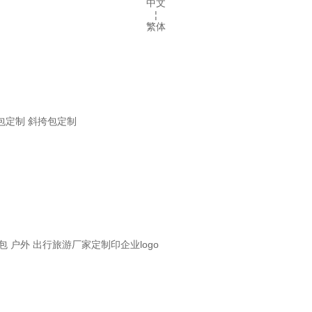
中文
¦
繁体
包定制 斜挎包定制
包 户外 出行旅游厂家定制印企业logo