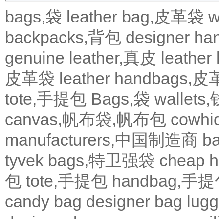
bags,袋
leather bag,皮革袋
w
backpacks,背包
designer 
genuine leather,真皮
leath
皮革袋
leather handbags
tote,手提包
Bags,袋
wallets
canvas,帆布袋,帆布包
cowh
manufacturers,中国制造商
b
tyvek bags,特卫强袋
cheap
包
tote,手提包
handbag,手
candy bag
designer bag
lugg