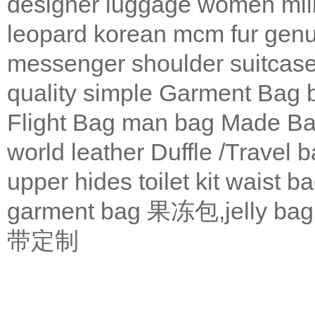
designer
luggage
women
mil
leopard
korean
mcm
fur
genu
messenger
shoulder
suitcas
quality
simple
Garment Bag
Flight Bag
man bag
Made Ba
world leather
Duffle /Travel 
upper
hides
toilet kit
waist b
garment bag
果冻包,jelly bag
带定制