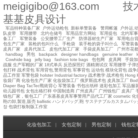
meigigibo@163.com 
基基皮具设计
军品特种装备厂家
户外运动枪包
新标单警装备
警用帐篷
户外运,
队皮带
军用腰带
北约仓储号
军用品官方网站
军用提包
北约军事
备工厂
军警装备
公安腰带工厂生产
防弹器材生产厂家
军用电台
包生产厂家
装枪的包叫什么
手枪袋
装手枪的袋子叫什么
军警装
皮具厂家
皮具代加工
皮包代加工厂家
手袋皮具加工厂
广州市花
handbag
男包
backpack
designer handbags
genuine leather
Cowhide bag
jelly bag
fashion tote bags
包包网
皮具网
手袋加
战服
生产军帽的厂家
18式单兵
反恐探照灯
酒精测试仪
军用腰带
子弹
包打样
战术背包
军用背包,警用背包
军事背包
运动包
模块化背包
战争
品工作室
军警包袋
holster Industrial factory
战术教学
战术枪包 Hong 
妆袋厂商
化妆包生产厂家
化妆袋加工厂
俄罗斯战术包
皮具加工厂
Bod
Diaper Bag
TacTec戰術背心
军警装备
书包出纸样
迷彩包加工
军品服
幼儿园书包
女包出格打样
中国制造商
广州皮具厂
广州钱包厂
皮具厂
钱包厂家，银包工厂
广东基基皮具军事警用产品代工厂家
cosmetic
鞄の卸,製造,販売
ballistic
ハンドバッグ,鞄
サステナブルカスタムバッ
장
包袋打板制版工作室
化妆包加工
|
女包定制
|
男包定制
|
钱包定