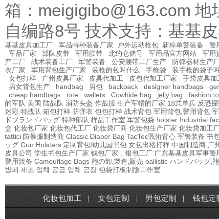
箱：meigigibo@163.
自编路8号 技术支持：基基
基基皮具加工厂
军品特种装备厂家
户外运动枪包
新标单警装备
警
军品厂家
部队皮带
军用腰带
北约仓储号
军用品官方网站
军用
产工厂
战术装备工厂
军警装备
公安腰带工厂生产
防弹器材生产
衣厂家
军用背包生产厂家
装枪的包叫什么
手枪袋
装手枪的袋子
女包打样
广州皮具厂家
皮具代加工
皮包代加工厂家
手袋皮具加
男女背包生产
handbag
男包
backpack
designer handbags
gen
cheap handbags
tote
wallets
Cowhide bag
jelly bag
fashion t
的军队
美国 陆战队
消防头盔
作战服
生产军帽的厂家
18式单兵
反恐探
迷彩
特战队
箱包打样
防弹衣
包包打样
战术背包
军用背包,警用背包
军
ドブランドバッグ
特种部队
样品工作室
军警包袋
holster Industrial fa
盒
化妆包厂家
化妆包代工厂
化妆袋厂商
化妆包生产厂家
化妆袋加工
tattici
防暴服制造商
Classic Diaper Bag
TacTec戰術背心
军警装备
书
ッグ
Gun Holsters
定制背包/幼儿园书包
女包出格打样
中国制造商
广
皮具公司
学生书包生产厂家
钱包厂家，银包工厂
广东基基皮具军事警
警用装备
Camouflage Bags
鞄の卸,製造,販売
ballistic
ハンドバッグ,
방패 제조 업체 공급 업체 공장
包袋打板制版工作室
化妆包加工
|
女包定制
|
男包定制
|
钱包定