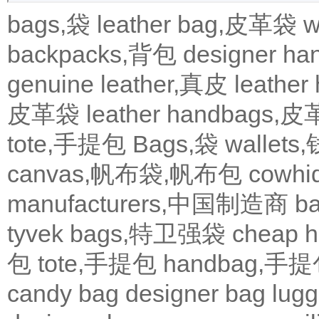
bags,袋
leather bag,皮革袋
w
backpacks,背包
designer 
genuine leather,真皮
leath
皮革袋
leather handbags
tote,手提包
Bags,袋
wallets
canvas,帆布袋,帆布包
cowh
manufacturers,中国制造商
b
tyvek bags,特卫强袋
cheap
包
tote,手提包
handbag,手
candy bag
designer bag
lugg