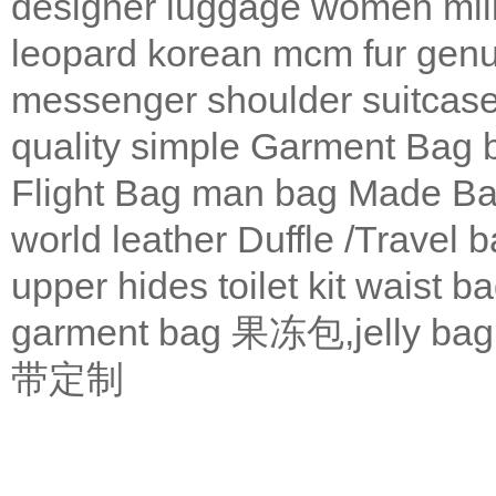
designer
luggage
women
mil
leopard
korean
mcm
fur
genu
messenger
shoulder
suitcas
quality
simple
Garment Bag
Flight Bag
man bag
Made Ba
world leather
Duffle /Travel 
upper
hides
toilet kit
waist b
garment bag
果冻包,jelly bag
带定制