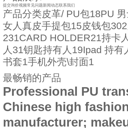
提交询价
视频
常见问题
新闻动态
联系我们
产品分类
皮革/ PU包
18
PU 
女人真皮手提包
15
皮钱包
302
231
CARD HOLDER
21
持卡
人
31
钥匙持有人
19
Ipad 持有
书套
1
手机外壳\封面
1
最畅销的产品
Professional PU tra
Chinese high fashio
manufacturer; makeu