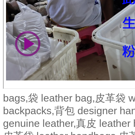
bags,袋
leather bag,皮革袋
w
backpacks,背包
designer 
genuine leather,真皮
leath