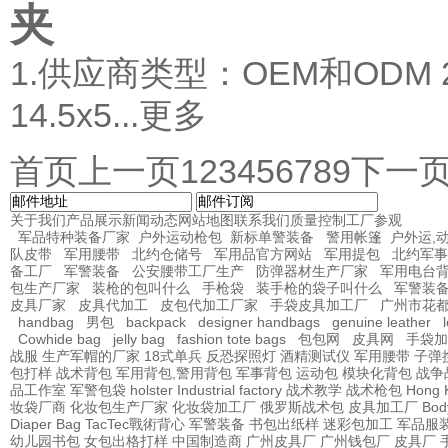
夹
1.供应商类型：OEM和ODM
14.5x5...
更多
首页上一页
1
2
3
4
5
6
7
8
9
下一
关于我们
产品展示
新闻动态
网站地图
联系我们
质量控制
工厂参观
军品特种装备厂家
户外运动枪包
新标单警装备
警用帐篷
户外运,
队皮带
军用腰带
北约仓储号
军用品官方网站
军用提包
北约军事
备工厂
军警装备
公安腰带工厂生产
防弹器材生产厂家
军用电台
包生产厂家
装枪的包叫什么
手枪袋
装手枪的袋子叫什么
军警装
皮具厂家
皮具代加工
皮包代加工厂家
手袋皮具加工厂
广州市花
handbag
男包
backpack
designer handbags
genuine leather
Cowhide bag
jelly bag
fashion tote bags
包包网
皮具网
手袋加
战服
生产军帽的厂家
18式单兵
反恐探照灯
酒精测试仪
军用腰带
子弹
包打样
战术背包
军用背包,警用背包
军事背包
运动包
模块化背包
战争
品工作室
军警包袋
holster Industrial factory
战术教学
战术枪包 Hong 
妆袋厂商
化妆包生产厂家
化妆袋加工厂
俄罗斯战术包
皮具加工厂
Bod
Diaper Bag
TacTec戰術背心
军警装备
书包出纸样
迷彩包加工
军品服
幼儿园书包
女包出格打样
中国制造商
广州皮具厂
广州钱包厂
皮具厂