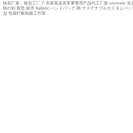
钱包厂家，银包工厂
广东基基皮具军事警用产品代工厂家
cosmetic
鞄の卸,製造,販売
ballistic
ハンドバッグ,鞄
サステナブルカスタムバッ
장
包袋打板制版工作室