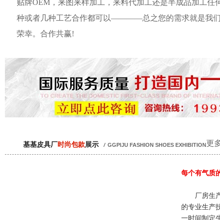
贴牌OEM，来图来样加工，来料代加工还是半成品加工任
种或者几种工艺合作都可以————总之您的需求就是我
荣幸。合作共赢!
更多
基基皮具厂
时尚包款
展示
/
GGPIJU FASHION SHOES EXHIBITION
每个有气质
厂房生产
的专业生产
一时间制定