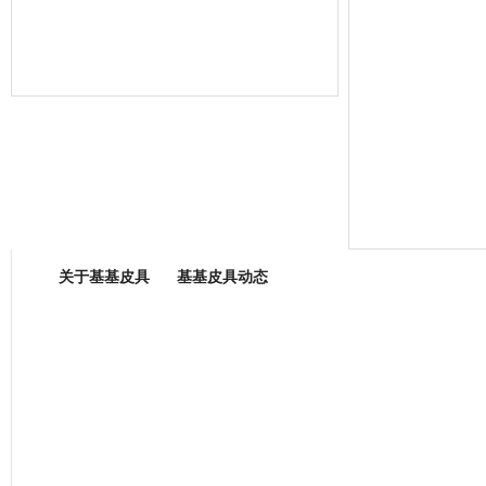
箱包专业委员会
关于基基皮具
基基皮具动态
厂营业执照